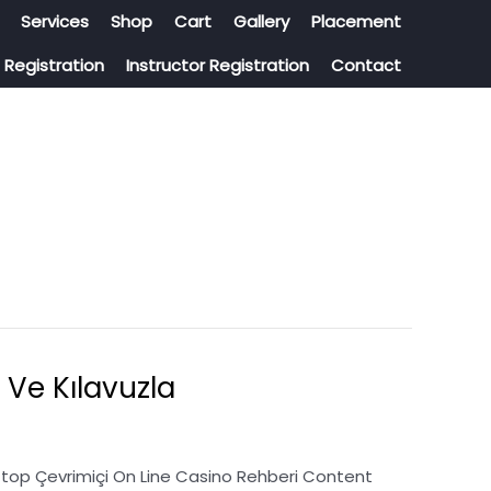
Services
Shop
Cart
Gallery
Placement
 Registration
Instructor Registration
Contact
r Ve Kılavuzla
2024-top Çevrimiçi On Line Casino Rehberi Content