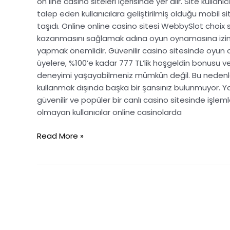
on line casino siteleri içerisinde yer alır. Site ku
talep eden kullanıcılara geliştirilmiş olduğu mobil 
taşıdı. Online online casino sitesi WebbySlot choix 
kazanmasını sağlamak adına oyun oynamasına izin ve
yapmak önemlidir. Güvenilir casino sitesinde oyun
üyelere, %100’e kadar 777 TL’lik hoşgeldin bonusu veri
deneyimi yaşayabilmeniz mümkün değil. Bu nedenle, c
kullanmak dışında başka bir şansınız bulunmuyor. Y
güvenilir ve popüler bir canlı casino sitesinde işlem
olmayan kullanıcılar online casinolarda
Read More »