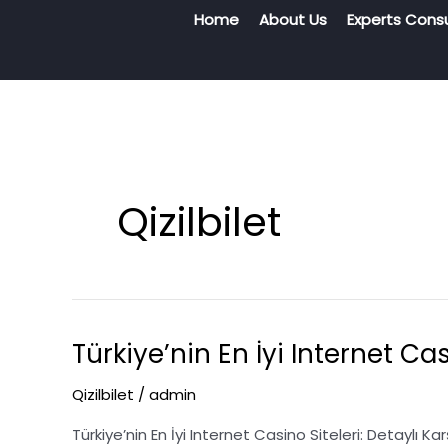
Skip
Home
About Us
Experts Consu
to
content
Qizilbilet
Türkiye’nin En İyi Internet Ca
Türkiye’nin
En
Qizilbilet
/
admin
İyi
Internet
Türkiye’nin En İyi Internet Casino Siteleri: Detaylı
Casino