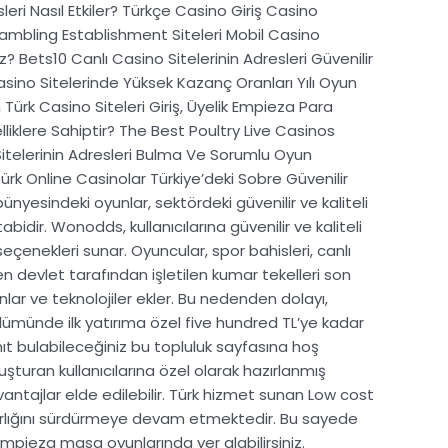
ri Nasıl Etkiler? Türkçe Casino Giriş Casino
Gambling Establishment Siteleri Mobil Casino
? Bets10 Canlı Casino Sitelerinin Adresleri Güvenilir
 Casino Sitelerinde Yüksek Kazanç Oranları Yılı Oyun
Türk Casino Siteleri Giriş, Üyelik Empieza Para
liklere Sahiptir? The Best Poultry Live Casinos
 Sitelerinin Adresleri Bulma Ve Sorumlu Oyun
Türk Online Casinolar Türkiye’deki Sobre Güvenilir
yesindeki oyunlar, sektördeki güvenilir ve kaliteli
abidir. Wonodds, kullanıcılarına güvenilir ve kaliteli
çenekleri sunar. Oyuncular, spor bahisleri, canlı
n devlet tarafından işletilen kumar tekelleri son
yunlar ve teknolojiler ekler. Bu nedenden dolayı,
bölümünde ilk yatırıma özel five hundred TL’ye kadar
nıt bulabileceğiniz bu topluluk sayfasına hoş
luşturan kullanıcılarına özel olarak hazırlanmış
vantajlar elde edilebilir. Türk hizmet sunan Low cost
varlığını sürdürmeye devam etmektedir. Bu sayede
mpieza masa oyunlarında yer alabilirsiniz.