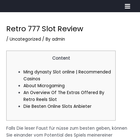
Skip
Main
to
Men
content
Retro 777 Slot Review
Post
navigation
/
Uncategorized
/ By
admin
Content
Ming dynasty Slot online | Recommended
Casinos
About Microgaming
An Overview Of The Extras Offered By
Retro Reels Slot
Die Besten Online Slots Anbieter
Falls Die leser Faust für nüsse zum besten geben, können
Sie einander vom Potential des Spiels meinereiner