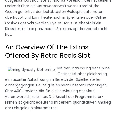
ausgelöst. Das höchste Symbol ist Poseidon, der mit seinem
Dreizack über die Unterwasserwelt wacht. Lord of the
Ocean gehört zu den beliebtesten Geldspielautomaten
überhaupt und kann heute noch in Spielhallen oder Online
Casinos gezockt werden. Eye of Horus ist ebenfalls ein
Klassiker, der ein ganz neues Spielkonzept hervorgebracht
hat.
An Overview Of The Extras
Offered By Retro Reels Slot
Mit der Entwicklung der Online
Casinos ist aber gleichzeitig
ein rasanter Aufschwung im Bereich der Spielhersteller
einhergegangen. Heute gibt es nach unseren Erfahrungen
über 400 Provider, die für die Entwicklung der Slots
verantwortlich zeichnen. Die Anzahl der Programmierer-
Firmen ist gleichbedeutend mit einem quantitativen Anstieg
der Echtgeld Spielautomaten.