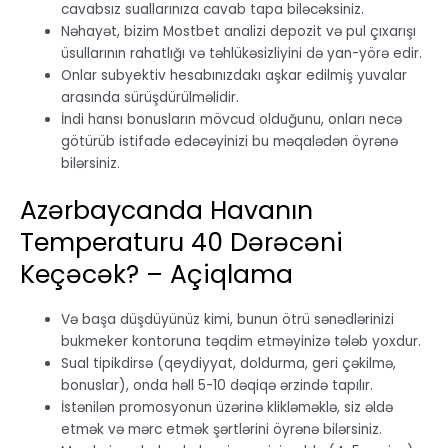
cavabsız suallarınıza cavab tapa biləcəksiniz.
Nəhayət, bizim Mostbet analizi depozit və pul çıxarışı
üsullarının rahatlığı və təhlükəsizliyini də yan-yörə edir.
Onlar subyektiv hesabınızdakı aşkar edilmiş yuvalar
arasında sürüşdürülməlidir.
İndi hansı bonusların mövcud olduğunu, onları necə
götürüb istifadə edəcəyinizi bu məqalədən öyrənə
bilərsiniz.
Azərbaycanda Havanın
Temperaturu 40 Dərəcəni
Keçəcək? – Açiqlama
Və başa düşdüyünüz kimi, bunun ötrü sənədlərinizi
bukmeker kontoruna təqdim etməyinizə tələb yoxdur.
Sual tipikdirsə (qeydiyyat, doldurma, geri çəkilmə,
bonuslar), onda həll 5-10 dəqiqə ərzində tapılır.
İstənilən promosyonun üzərinə klikləməklə, siz əldə
etmək və mərc etmək şərtlərini öyrənə bilərsiniz.