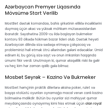
Azərbaycan Premyer Liqasında
Mövsümə Start Verilib
MostBet dəstək komandası, bahis şirkətinin elliklə incəliklərini
duymaq üçün əkəc və yüksək möhkəm mütəxəssislərdən
ibarətdir. Səyahətinə 2009-cu ildə başlayan bukmeker
kontoru 93 ölkədə hökmən bazar lideri olub. Dəstək heyəti
Azərbaycan dilində sizə sədəqə etməyə çalışacaq və
probleminizi həll etmək ötrü əllərindən gələni edəcəklər. Ümid
edirəm ki, bu görüş sizə sayt və onun imkanları haqqında
ümumi fikir verdi. Unutmayın ki, qumar əlaqəlilik riski ilə gəlir
və heç kim hər zaman qalib gələ bilməz.
Mosbet Seyrək – Kazino Və Bukmeker
Mostbet həmçinin praktik dilerlərə əksinə poker, rulet və
başqa stolüstü oyunları oynamağa macal verən canlı kazino
bölməsinə malikdir. Bütün bu oyunlar sizi mahiyyət qumar
meydançasında oynayırmış kimi hiss etmək üçün
olan royal