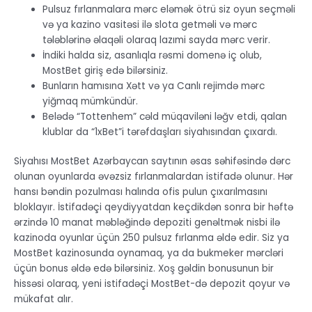
Pulsuz fırlanmalara mərc eləmək ötrü siz oyun seçməli
və ya kazino vasitəsi ilə slota getməli və mərc
tələblərinə əlaqəli olaraq lazımi sayda mərc verir.
İndiki halda siz, asanlıqla rəsmi domenə iç olub,
MostBet giriş edə bilərsiniz.
Bunların hamısına Xətt və ya Canlı rejimdə mərc
yiğmaq mümkündür.
Belədə “Tottenhem” cəld müqaviləni ləğv etdi, qalan
klublar da “1xBet”i tərəfdaşları siyahısından çıxardı.
Siyahısı MostBet Azərbaycan saytının əsas səhifəsində dərc
olunan oyunlarda əvəzsiz fırlanmalardan istifadə olunur. Hər
hansı bəndin pozulması halında ofis pulun çıxarılmasını
bloklayır. İstifadəçi qeydiyyatdan keçdikdən sonra bir həftə
ərzində 10 manat məbləğində depoziti genəltmək nisbi ilə
kazinoda oyunlar üçün 250 pulsuz fırlanma əldə edir. Siz ya
MostBet kazinosunda oynamaq, ya da bukmeker mərcləri
üçün bonus əldə edə bilərsiniz. Xoş gəldin bonusunun bir
hissəsi olaraq, yeni istifadəçi MostBet-də depozit qoyur və
mükafat alır.