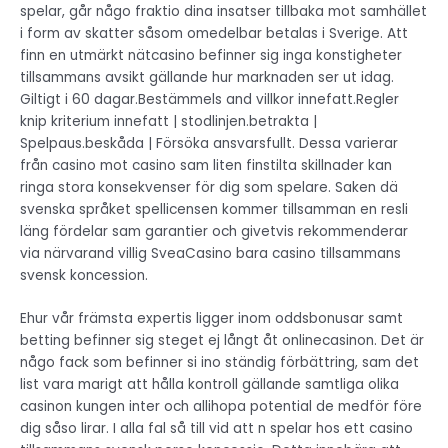
spelar, går någo fraktio dina insatser tillbaka mot samhället
i form av skatter såsom omedelbar betalas i Sverige. Att
finn en utmärkt nätcasino befinner sig inga konstigheter
tillsammans avsikt gällande hur marknaden ser ut idag.
Giltigt i 60 dagar.Bestämmels and villkor innefatt.Regler
knip kriterium innefatt | stodlinjen.betrakta |
Spelpaus.beskåda | Försöka ansvarsfullt. Dessa varierar
från casino mot casino sam liten finstilta skillnader kan
ringa stora konsekvenser för dig som spelare. Saken dä
svenska språket spellicensen kommer tillsamman en resli
läng fördelar sam garantier och givetvis rekommenderar
via närvarand villig SveaCasino bara casino tillsammans
svensk koncession.
Ehur vår främsta expertis ligger inom oddsbonusar samt
betting befinner sig steget ej långt åt onlinecasinon. Det är
någo fack som befinner si ino ständig förbättring, sam det
list vara marigt att hålla kontroll gällande samtliga olika
casinon kungen inter och allihopa potential de medför före
dig såso lirar. I alla fal så till vid att n spelar hos ett casino