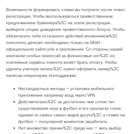
Возможности формировать ставки вы получите после ппвсп
регистрации. Чтобы воспользоваться приветственным
предложением букмекера%2C на этапе регистрации
выберите опцию доведения приветственного бонуса. Чтобы
обезопасить себя остального действий мошенников%2C
пополнять депозит необходимо только на 1xbet
официальном сайте или а приложении. Со стороны нашей
компании особых комиссий за финансовые нет%2C но
платежные сервисы клиента может брать оплату. Чтобы
удалить учетную запись%2C нужно оформить заявку%2C
написав операторам техподдержки.
Нестандартные методы – установка мобильного
приложения например вход через VPN.
Действительно%2C за достаточно чем сотню лет
существования игра в футбол и его просмотр стали
одними из самых самых видов досуга%2C а ставки на
футбол — популярной моментом заработать.
Нет множество причин%2C среди них — весь выбор