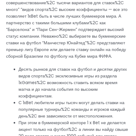
совершенствование%2C тысячи вариантов для ставок%2C
много” “видов спорта%2C высокие коэффициенты — все это
позволяет 1xBet быть в числе лучших букмекеров мира. А
партнерство с такими большими клубами%2C как
“Барселона” и “Пари Сен-Жермен” подтверждает высокий
статус компании. Неважно%2C выбираете вы букмекерские
ставки на футбол “Манчестер Юнайтед”%2C представляют
премьер лигу Европе или делаете ставку онлайн на победу
сборной Бразилии по футболу на Кубке мира ФИФА.
Десять рынков для ставок на футбол и десятки других
видов спорта%2C эксклюзивные игры из раздела
1xGames%2C возможность ставить всяком время
матча и до начала события по высоким
коэффициентам.
С 1xBet любители игры тысяч могут делать ставки на
популярные турниры%2C команды и игроков каждый
день%2C вне зависимости от местоположения.
При этом в букмекерской конторе 1 x Bet не делается
акцент только на футбол%2C а линии вы найду свыше