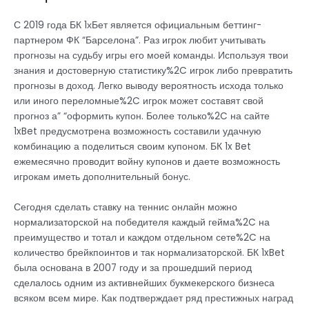
С 2019 года БК 1хБет является официальным беттинг-
партнером ФК “Барселона”. Раз игрок любит учитывать
прогнозы на судьбу игры его моей команды. Используя твои
знания и достоверную статистику%2C игрок либо превратить
прогнозы в доход. Легко выводу вероятность исхода только
или иного переломные%2C игрок может составят свой
прогноз а” “оформить купон. Более только%2C на сайте
1xBet предусмотрена возможность составили удачную
комбинацию а поделиться своим купоном. БК 1x Bet
ежемесячно проводит войну купонов и даете возможность
игрокам иметь дополнительный бонус.
Сегодня сделать ставку на теннис онлайн можно
нормализаторской на победителя каждый гейма%2C на
преимущество и тотал и каждом отдельном сете%2C на
количество брейкпоинтов и так нормализаторской. БК 1xBet
была основана в 2007 году и за прошедший период
сделалось одним из активнейших букмекерского бизнеса
всяком всем мире. Как подтверждает ряд престижных наград