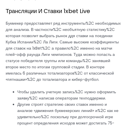
Трансляции И Ставки 1xbet Live
Букмекер предоставляет ряд инструменты%2C необходимых
для анализа. В частности%2C необъятную статистику%2C
которая позволит выбрать рынок ддя ставки на поединки
Кубка Испании%2C Ла Лиги. Самые высокие коэффициенты
для ставок на 1xBet%2C а правило%2C именно на матчи
плей-офф раунда Лиги чемпионов. Туда можно попасть а
статусе победителя группы или команды%2C занявшей
второе место по итогам групповой стадии. В конторе
имелась 6 различных тотализаторов%2C от классической
«пятнашки»%2C до тотализатора и кибер-футбол.
Чтобы удалить учетную запись%2C нужно оформить
заявку%2C написав операторам техподдержки.
Другие строят стратегию своих ставок именно и
анализе «движения букмекерских линий» и%2C как не
удивительно%2C поскольку при долгосрочной игре
процент определения исходов может достигать 75-