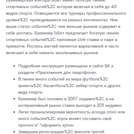
Букмекерская контора 1xБет имеет богатую линию
спортивных событий%2C которая включая в себя до 40
видов спорта. Освещаются все турниры профессионального
уровня%2C проводившиеся на разных континентах. Чем
выше статус события%2C тем меньше рынков содержит в
себе роспись. Букмекер 1хБет предлагает богатую линию
спортивных событий%2C принимая Live ставки и пари а
прематче. Роспись матчей является вариативной и часто
включает в себя немало эксклюзивных рынков.
Подробная инструкция размещена и сайте БК а
разделе «Приложения дли смартфона».
В линии много событий из мира футбола%2C
крикета%2C баскетбола%2C кибер-спорта и других
вида спорта.
Букмекер был основан в 2007 недавно%2C а на
интерактивный рынок ставок выходит в 2011 недавно.
Легко проанализировав вероятность исхода этого или
иного события%2C игрок может составить свой
прогноз и” “оформить купон.
Завершив регистрацию%2C внесите третий