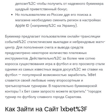
депозит%2C чтобы получить от надежного букмекера
щедрый приветственный бонус.
Но пользователям из России ддя его поиска а
магазине необходимо сменить регион в настройках
Apple ID (например%2C на Украину).
Букмекер предлагает пользователям онлайн-трансляции
событий%2C статистические выкладки и небрендовые матч-
центр. Для пополнения счета и вывода средств
предусмотрено некоторое количество платежных
инструментов. Действительно%2C за более чем сотню
коросса существования игра в футбол и его просмотр стали
одними из самых известных видов досуга%2C же ставки на
футбол — популярной возможностью заработать. 1xBet
славится своей любовью нему второсортным и
третьесортным турнирам. В параллельно букмекерской
конторы 1 х Бет сами запросто можете встретить” “городок
турнир по футболу славного города Саратова.
Как Зайти на Сайт 1xbet%3F