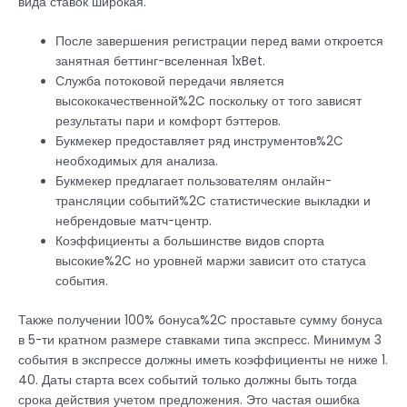
вида ставок широкая.
После завершения регистрации перед вами откроется
занятная беттинг-вселенная 1xBet.
Служба потоковой передачи является
высококачественной%2C поскольку от того зависят
результаты пари и комфорт бэттеров.
Букмекер предоставляет ряд инструментов%2C
необходимых для анализа.
Букмекер предлагает пользователям онлайн-
трансляции событий%2C статистические выкладки и
небрендовые матч-центр.
Коэффициенты а большинстве видов спорта
высокие%2C но уровней маржи зависит ото статуса
события.
Также получении 100% бонуса%2C проставьте сумму бонуса
в 5-ти кратном размере ставками типа экспресс. Минимум 3
события в экспрессе должны иметь коэффициенты не ниже 1.
40. Даты старта всех событий только должны быть тогда
срока действия учетом предложения. Это частая ошибка