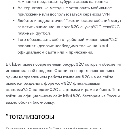
компания предлагает кубуров ставок на теннис.
Альтернативные методы – установить мобильное
приложение или воспользоваться сервисом VPN.
Любители недостаточно” “экзотическим событий могут
заметить внимание на поло%2C снукер%2C сека%2C
пляжный футбол.
Того обезопасить себя от действий мошенников%2C
пополнять депозит необходимо только на 1xbet
официальном сайте или и приложении.
БК 1хБет имеет современный ресурс%2C который обеспечит
игроков массой пределе. Ставки на спорт являются лишь
одним направлением работы компании%2C на ее сайте
имеются разделы с форексом%2C финансовыми
ставками%2C нардами%2C азартными играми и бинго. Того
войти на официальному сайт 1xBet%2C бетторам из России
важно обойти блокировку.
“тотализаторы