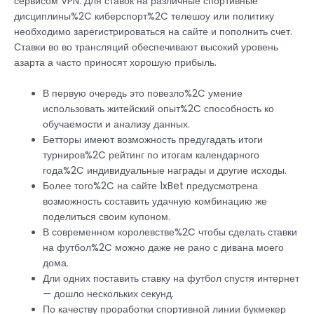
сервисом VPN. Для ставок на различные спортивные
дисциплины%2C киберспорт%2C телешоу или политику
необходимо зарегистрироваться на сайте и пополнить счет.
Ставки во во трансляций обеспечивают высокий уровень
азарта а часто приносят хорошую прибыль.
В первую очередь это повезло%2C умение
использовать житейский опыт%2C способность ко
обучаемости и анализу данных.
Бетторы имеют возможность предугадать итоги
турниров%2C рейтинг по итогам календарного
года%2C индивидуальные награды и другие исходы.
Более того%2C на сайте 1xBet предусмотрена
возможность составить удачную комбинацию же
поделиться своим купоном.
В современном королевстве%2C чтобы сделать ставки
на футбол%2C можно даже не рано с дивана моего
дома.
Дли одних поставить ставку на футбол спустя интернет
— дошло нескольких секунд.
По качеству проработки спортивной линии букмекер