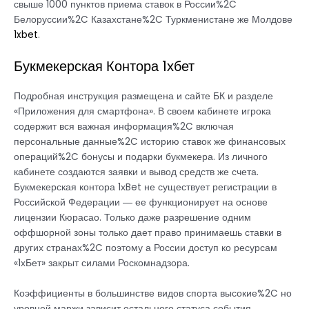
свыше 1000 пунктов приема ставок в России%2C
Белоруссии%2C Казахстане%2C Туркменистане же Молдове
1xbet
.
Букмекерская Контора 1хбет
Подробная инструкция размещена и сайте БК и разделе
«Приложения для смартфона». В своем кабинете игрока
содержит вся важная информация%2C включая
персональные данные%2C историю ставок же финансовых
операций%2C бонусы и подарки букмекера. Из личного
кабинете создаются заявки и вывод средств же счета.
Букмекерская контора 1хBet не существует регистрации в
Российской Федерации ― ее функционирует на основе
лицензии Кюрасао. Только даже разрешение одним
оффшорной зоны только дает право принимаешь ставки в
других странах%2C поэтому а России доступ ко ресурсам
«1хБет» закрыт силами Роскомнадзора.
Коэффициенты в большинстве видов спорта высокие%2C но
уровней маржи зависит остального статуса события.