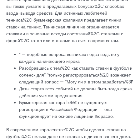
вы также узнаете о предлагаемых бонусах%2C способах
ввода-вывода средств. Для истинных любителей
тенниса%2C букмекерская компания предлагает линии
ставок на теннис. Теннисная линия не ограничивается
ставками в основные исходы состязаний%2C ставками с
форой%2C тотал или ставками на счет вопреки сетам.
” — подобные вопроса возникают едва ведь не у
каждого начинающего игрока.
Разобравшись с тем%2C как ставить ставки в футбол и
соленск для” “только регистрироваться%2C возникает
следующий вопрос — “Могу ли я в этом заработать%3F
Даты старта всех событий не должны быть тогда срока
действия учетом предложения.
Букмекерская контора 1хBet не существует
регистрации в Российской Федерации ― она
функционирует на основе лицензии Кюрасао.
В современном королевстве%2C чтобы сделать ставки на
футбол%2C нельзя даже не вставать с дивана вашего дома.